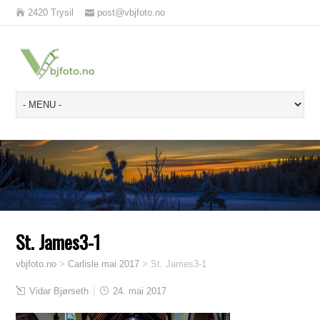
2420 Trysil
post@vbjfoto.no
St. James3-1
vbjfoto.no
>
Carlisle mai 2017
>
St. James3-1
Vidar Bjørseth
24. mai 2017