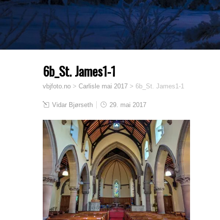
6b_St. James1-1
vbjfoto.no
>
Carlisle mai 2017
>
6b_St. James1-1
Vidar Bjørseth
29. mai 2017