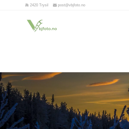
2420 Trysil
post@vbjfoto.no